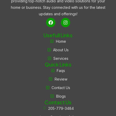
providing top-notch audio and video solutions for your
home or business. Stay connected with us for the latest
updates and offerings!
Usefull Links
Home
About Us
Services
Quick Links
Faqs
Review
Contact Us
Blogs
Contact Us
205-779-3484